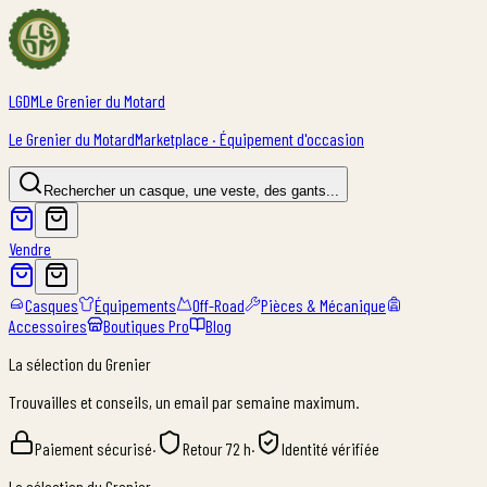
LGDM
Le Grenier du Motard
Le Grenier du Motard
Marketplace · Équipement d'occasion
Rechercher un casque, une veste, des gants...
Vendre
Casques
Équipements
Off-Road
Pièces & Mécanique
Accessoires
Boutiques Pro
Blog
La sélection du Grenier
Trouvailles et conseils, un email par semaine maximum.
Paiement sécurisé
·
Retour 72 h
·
Identité vérifiée
La sélection du Grenier