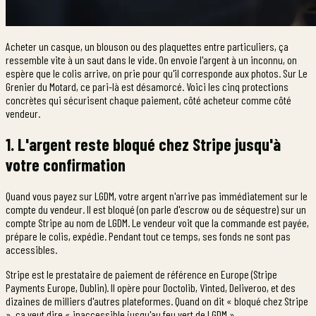
Acheter un casque, un blouson ou des plaquettes entre particuliers, ça
ressemble vite à un saut dans le vide. On envoie l'argent à un inconnu, on
espère que le colis arrive, on prie pour qu'il corresponde aux photos. Sur Le
Grenier du Motard, ce pari-là est désamorcé. Voici les cinq protections
concrètes qui sécurisent chaque paiement, côté acheteur comme côté
vendeur.
1. L'argent reste bloqué chez Stripe jusqu'à
votre confirmation
Quand vous payez sur LGDM, votre argent n'arrive pas immédiatement sur le
compte du vendeur. Il est bloqué (on parle d'escrow ou de séquestre) sur un
compte Stripe au nom de LGDM. Le vendeur voit que la commande est payée,
prépare le colis, expédie. Pendant tout ce temps, ses fonds ne sont pas
accessibles.
Stripe est le prestataire de paiement de référence en Europe (Stripe
Payments Europe, Dublin). Il opère pour Doctolib, Vinted, Deliveroo, et des
dizaines de milliers d'autres plateformes. Quand on dit « bloqué chez Stripe
», ça veut dire « inaccessible jusqu'au feu vert de LGDM ».