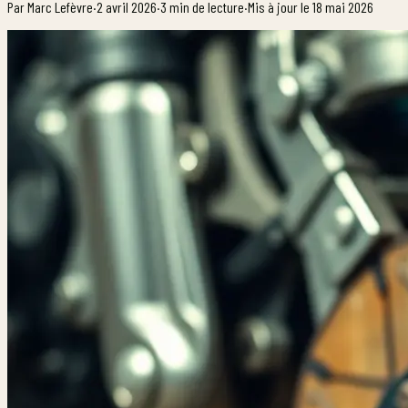
Par
Marc Lefèvre
·
2 avril 2026
·
3
min de lecture
·
Mis à jour le
18 mai 2026