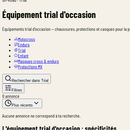
Équipement trial d'occasion
Équipements trial d'occasion — chaussures, protections et casques pour la pr
Motocross
Enduro
Trial
Enfant
Masques cross & enduro
Protections MX
Rechercher dans Trial
Filtres
0
annonce
Plus récents
Aucune annonce ne correspond à ta recherche.
L'équipement trial d'occasion : spécificités