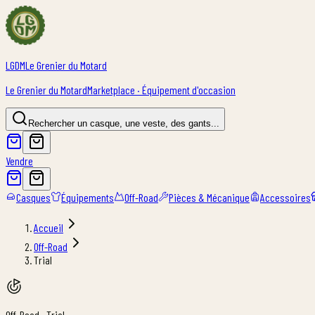
LGDM
Le Grenier du Motard
Le Grenier du Motard
Marketplace · Équipement d'occasion
Rechercher un casque, une veste, des gants...
Vendre
Casques
Équipements
Off-Road
Pièces & Mécanique
Accessoires
Accueil
Off-Road
Trial
Off-Road · Trial