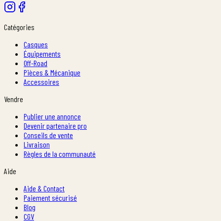
Catégories
Casques
Équipements
Off-Road
Pièces & Mécanique
Accessoires
Vendre
Publier une annonce
Devenir partenaire pro
Conseils de vente
Livraison
Règles de la communauté
Aide
Aide & Contact
Paiement sécurisé
Blog
CGV