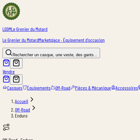
LGDM
Le Grenier du Motard
Le Grenier du Motard
Marketplace · Équipement d'occasion
Rechercher un casque, une veste, des gants...
Vendre
Casques
Équipements
Off-Road
Pièces & Mécanique
Accessoires
Accueil
Off-Road
Enduro
Off-Road · Enduro