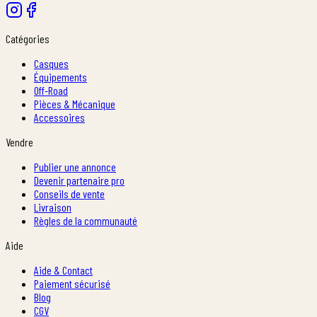
Catégories
Casques
Équipements
Off-Road
Pièces & Mécanique
Accessoires
Vendre
Publier une annonce
Devenir partenaire pro
Conseils de vente
Livraison
Règles de la communauté
Aide
Aide & Contact
Paiement sécurisé
Blog
CGV