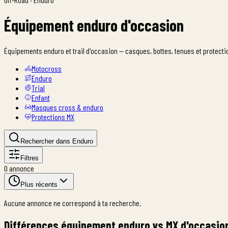
Équipement enduro d'occasion
Équipements enduro et trail d'occasion — casques, bottes, tenues et protectio
Motocross
Enduro
Trial
Enfant
Masques cross & enduro
Protections MX
Rechercher dans Enduro
Filtres
0
annonce
Plus récents
Aucune annonce ne correspond à ta recherche.
Différences équipement enduro vs MX d'occasio