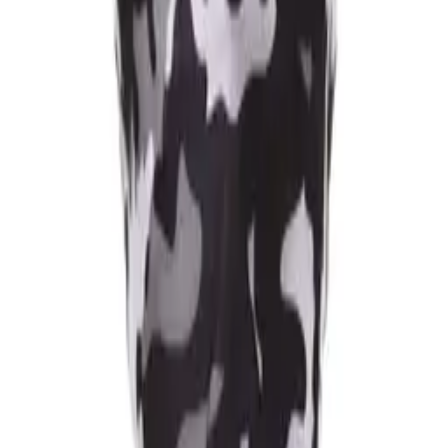
Genre
Homme
Publié le
24 mai 2024
Description
1 combinaison de pluie : 10€.
Vendeur
J
Jean-Marc
· Garéoult
Membre
mai 2024
Pas encore noté
Signaler l'annonce
Signaler le vendeur
Contacter
Acheter