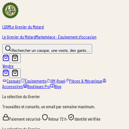
LGDM
Le Grenier du Motard
Le Grenier du Motard
Marketplace · Équipement d'occasion
Rechercher un casque, une veste, des gants...
Vendre
Casques
Équipements
Off-Road
Pièces & Mécanique
Accessoires
Boutiques Pro
Blog
La sélection du Grenier
Trouvailles et conseils, un email par semaine maximum.
Paiement sécurisé
·
Retour 72 h
·
Identité vérifiée
La sélection du Grenier